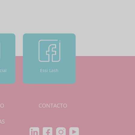
cial
Essi Lash
IO
CONTACTO
AS