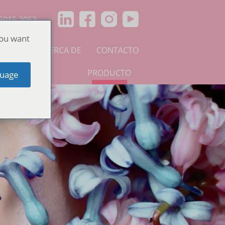
5015 2052
you want
TICIAS
ACERCA DE
CONTACTO
PRODUCTO
uage