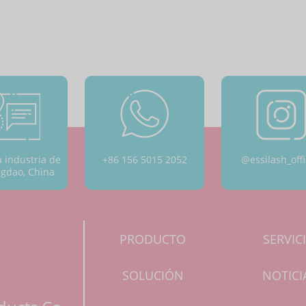
a industria de
+86 156 5015 2052
@essilash_offi
ngdao, China
PRODUCTO
SERVIC
SOLUCIÓN
NOTICI