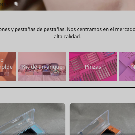
men
siones y pestañas de pestañas. Nos centramos en el mercad
alta calidad.
vo
holde
Kit de arranque
Pinzas
N