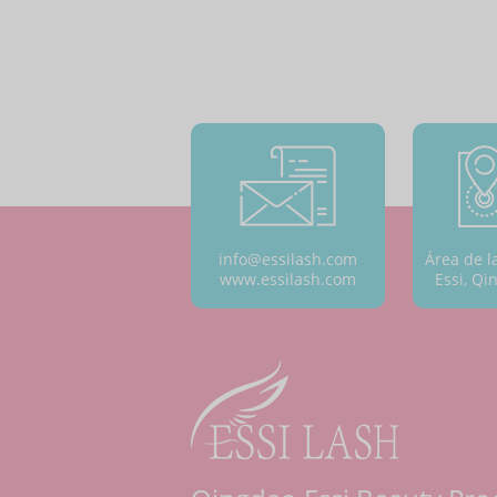
info@essilash.com
Área de l
www.essilash.com
Essi, Qi