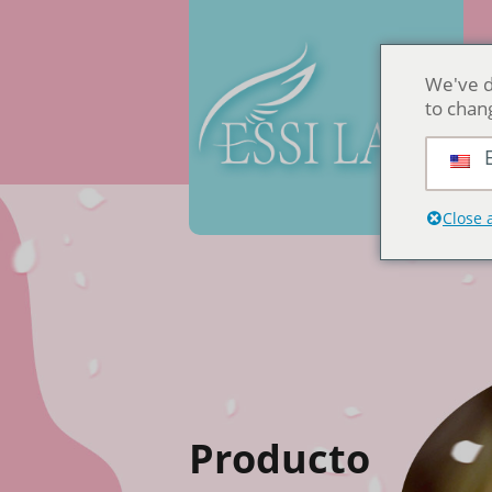
We've d
to chan
E
Close 
Producto