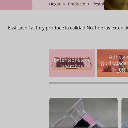
Hogar
>
Producto
>
Pestañas De Volu
Essi Lash Factory produce la calidad No.1 de las exten
Adhesi
Extensiones de
{{url_place
pestañas
r_0}}