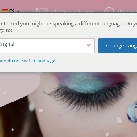
ES
info@essilash.com
+86 156 
etected you might be speaking a different language. Do 
ge to:
SOLUCIÓN
CASOS PERSONALIZADOS
SERVICIO
NO
nglish
Change Lang
and do not switch language