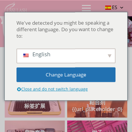
ES
We've detected you might be speaking a
产品
different language. Do you want to change
to:
Casa
>
产品
>
Anillo De Pegamento/ Pegatina
English
Essi Lash Factory produce la calidad No.1 de las
extensiones y pestañas de pestañas. Nos centramos
Change Language
en el mercado de pestañas de alta gama, los productos
son de la más alta calidad.
Close and do not switch language
粘合剂
标签扩展
{{url_placeholder_0}